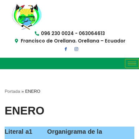
Saltar
al
contenido
096 230 0024 - 063064613
Francisco de Orellana. Orellana – Ecuador
Portada
»
ENERO
ENERO
Literal a1 Organigrama de la