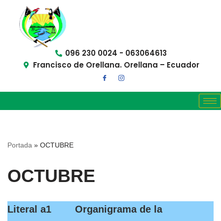
Saltar
al
contenido
096 230 0024 - 063064613
Francisco de Orellana. Orellana – Ecuador
Portada
»
OCTUBRE
OCTUBRE
Literal a1 Organigrama de la