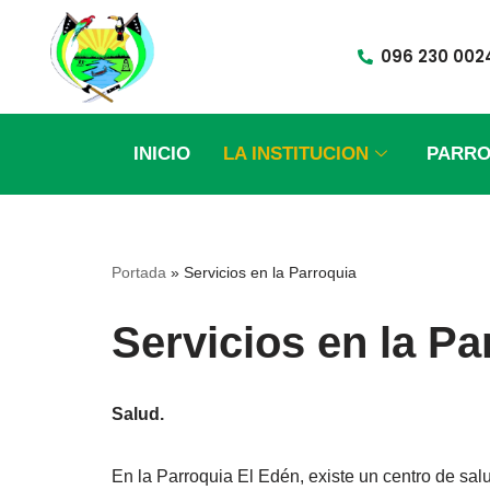
096 230 002
Saltar
al
contenido
INICIO
LA INSTITUCION
PARRO
Portada
»
Servicios en la Parroquia
Servicios en la Pa
Salud.
En la Parroquia El Edén, existe un centro de s